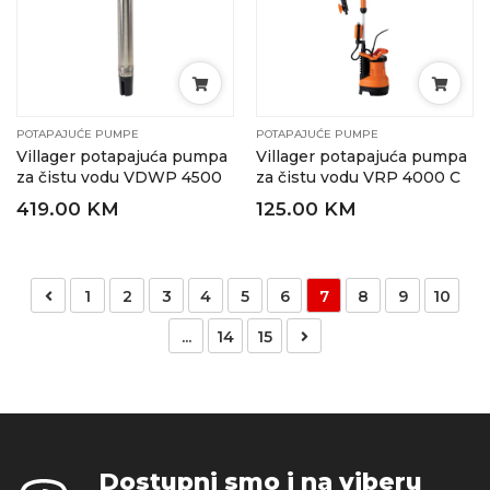
POTAPAJUĆE PUMPE
POTAPAJUĆE PUMPE
Villager potapajuća pumpa
Villager potapajuća pumpa
za čistu vodu VDWP 4500
za čistu vodu VRP 4000 C
419.00 KM
125.00 KM
1
2
3
4
5
6
7
8
9
10
...
14
15
Dostupni smo i na viberu