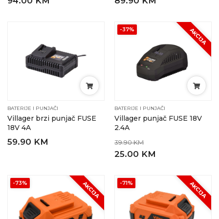
94.00 KM
89.90 KM
-37%
AKCIJA
BATERIJE I PUNJAČI
BATERIJE I PUNJAČI
Villager brzi punjač FUSE
Villager punjač FUSE 18V
18V 4A
2.4A
59.90 KM
39.90 KM
25.00 KM
-73%
-71%
AKCIJA
AKCIJA