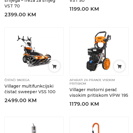
snijega – freza za snijeg
VST 50
VST 70
1199.00 KM
2399.00 KM
ČISTAČI SNIJEGA
APARATI ZA PRANJE VISOKIM
PRITISKOM
Villager multifunkcijski
Villager motorni perač
čistač sweeper VSS 100
visokim pritiskom VPW 195
2499.00 KM
1179.00 KM