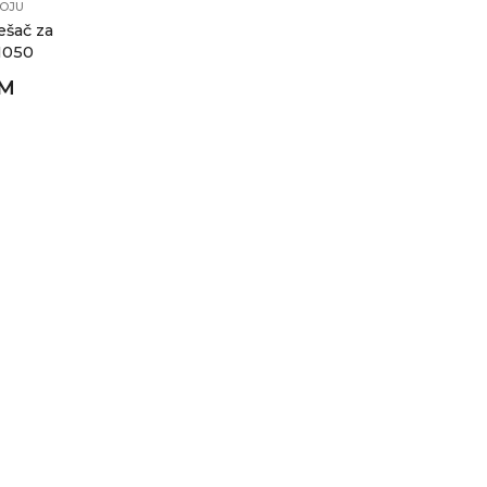
BOJU
ešač za
1050
KM