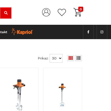
0
takt
Prikaz: