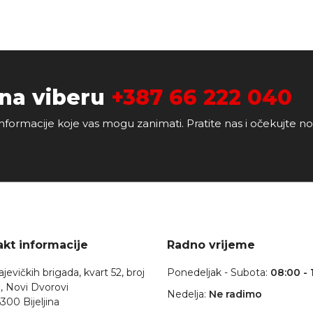
 na viberu
+387 66 222 040
nformacije koje vas mogu zanimati. Pratite nas i očekujte n
kt informacije
Radno vrijeme
jevičkih brigada, kvart 52, broj
Ponedeljak - Subota:
08:00 - 
, Novi Dvorovi
Nedelja:
Ne radimo
300 Bijeljina