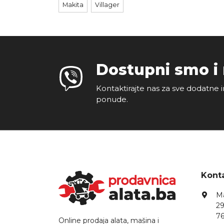
Makita
Villager
Dostupni smo i
Kontaktirajte nas za sve dodatne i
ponude.
Konta
Ma
29
76
Online prodaja alata, mašina i