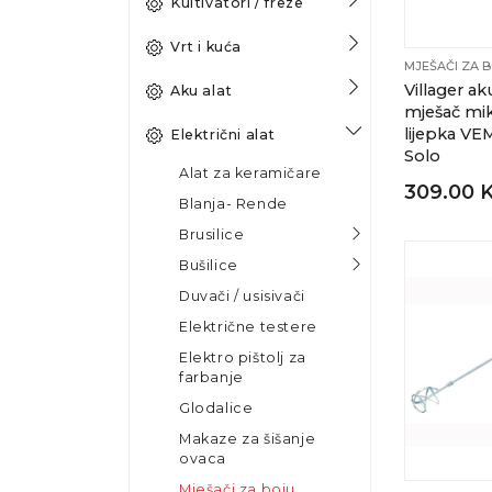
Kultivatori / freze
Vrt i kuća
MJEŠAČI ZA 
Villager a
Aku alat
mješač mik
lijepka VE
Električni alat
Solo
Alat za keramičare
309.00 
Blanja- Rende
Brusilice
Bušilice
Duvači / usisivači
Električne testere
Elektro pištolj za
farbanje
Glodalice
Makaze za šišanje
ovaca
Mješači za boju