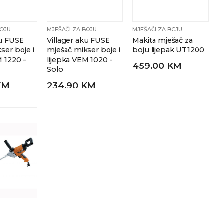
BOJU
MJEŠAČI ZA BOJU
MJEŠAČI ZA BOJU
ku FUSE
Villager aku FUSE
Makita mješač za
ser boje i
mješač mikser boje i
boju lijepak UT1200
M 1220 –
lijepka VEM 1020 -
459.00 KM
Solo
KM
234.90 KM