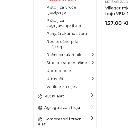
MJEŠAČI ZA 
Pištolj za vruće
Villager mj
lijepljenje
boju VEM 
Pištolj za
157.00 
zagrijavanje (fen)
Punjači akumulatora
Recipročne pile -
lisičji rep
Ručni cirkulari pile
Stacionirane mašine
Ubodne pile
Usisivači
Varilice za cijevi
Ručni alat
Agregati za struju
Kompresori i zračni
alat