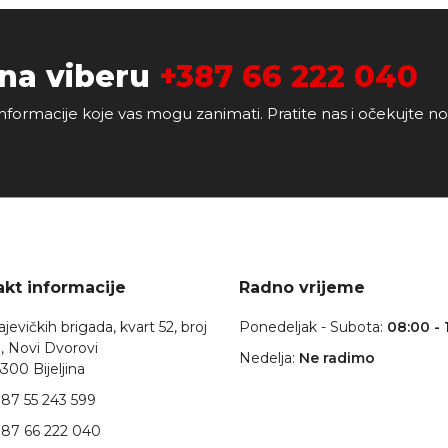
 na viberu
+387 66 222 040
nformacije koje vas mogu zanimati. Pratite nas i očekujte n
kt informacije
Radno vrijeme
jevičkih brigada, kvart 52, broj
Ponedeljak - Subota:
08:00 - 
, Novi Dvorovi
Nedelja:
Ne radimo
300 Bijeljina
87 55 243 599
87 66 222 040