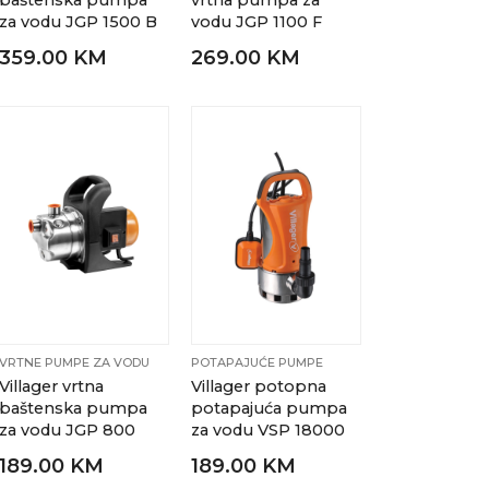
baštenska pumpa
vrtna pumpa za
za vodu JGP 1500 B
vodu JGP 1100 F
359.00 KM
269.00 KM
VRTNE PUMPE ZA VODU
POTAPAJUĆE PUMPE
Villager vrtna
Villager potopna
baštenska pumpa
potapajuća pumpa
za vodu JGP 800
za vodu VSP 18000
189.00 KM
189.00 KM