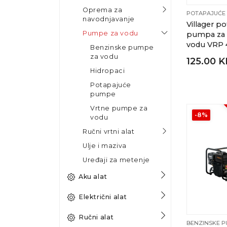
Oprema za
POTAPAJUĆE
navodnjavanje
Villager p
Pumpe za vodu
pumpa za 
vodu VRP 
Benzinske pumpe
za vodu
125.00 
Hidropaci
Potapajuće
pumpe
Vrtne pumpe za
-8%
vodu
Ručni vrtni alat
Ulje i maziva
Uređaji za metenje
Aku alat
Električni alat
Ručni alat
BENZINSKE P