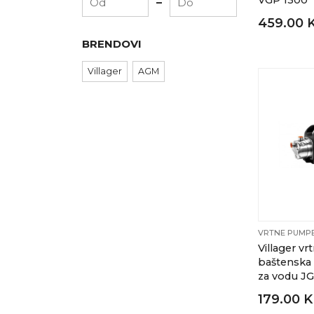
-
VGP 1300
459.00 
BRENDOVI
Villager
AGM
VRTNE PUMPE
Villager vr
baštensk
za vodu J
179.00 