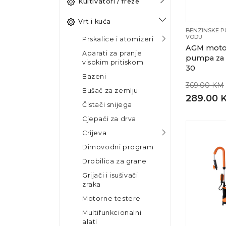
Kultivatori / freze
Vrt i kuća
BENZINSKE P
VODU
Prskalice i atomizeri
AGM moto
Aparati za pranje
pumpa za
visokim pritiskom
30
Bazeni
369.00 KM
Bušač za zemlju
289.00 
Čistači snijega
Cjepači za drva
Crijeva
Dimovodni program
Drobilica za grane
Grijači i isušivači
zraka
Motorne testere
Multifunkcionalni
alati