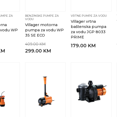
UMPE ZA
BENZINSKE PUMPE ZA
VRTNE PUMPE ZA VODU
VODU
Villager vrtna
rna
Villager motorna
baštenska pumpa
 vodu WP
pumpa za vodu WP
za vodu JGP 8033
35 SE ECO
PRIME
409.00 KM
179.00 KM
KM
299.00 KM