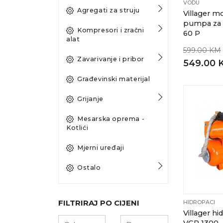
VODU
Agregati za struju
Villager m
pumpa za
Kompresori i zračni
60 P
alat
599.00 KM
Zavarivanje i pribor
549.00 
Građevinski materijal
Grijanje
Mesarska oprema -
Kotlići
Mjerni uređaji
Ostalo
FILTRIRAJ PO CIJENI
HIDROPACI
Villager h