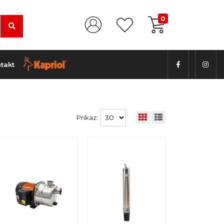
0
takt
Prikaz: