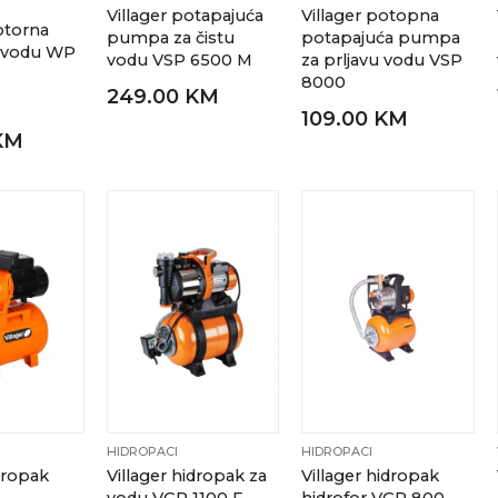
Villager potapajuća
Villager potopna
otorna
pumpa za čistu
potapajuća pumpa
 vodu WP
vodu VSP 6500 M
za prljavu vodu VSP
8000
249.00 KM
109.00 KM
KM
HIDROPACI
HIDROPACI
idropak
Villager hidropak za
Villager hidropak