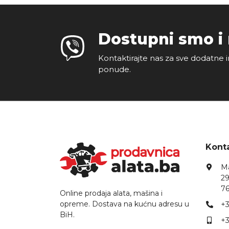
Dostupni smo i
Kontaktirajte nas za sve dodatne i
ponude.
Konta
Ma
29
76
Online prodaja alata, mašina i
opreme. Dostava na kućnu adresu u
+3
BiH.
+3