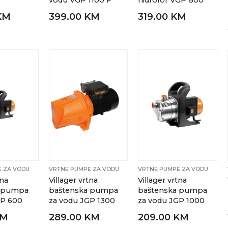
vodu VGP 1100 F
hidrofor VGP 800
KM
399.00 KM
319.00 KM
 ZA VODU
VRTNE PUMPE ZA VODU
VRTNE PUMPE ZA VODU
tna
Villager vrtna
Villager vrtna
a pumpa
baštenska pumpa
baštenska pumpa
GP 600
za vodu JGP 1300
za vodu JGP 1000
KM
289.00 KM
209.00 KM