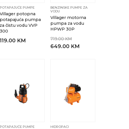
POTAPAJUĆE PUMPE
BENZINSKE PUMPE ZA
VODU
Villager potopna
Villager motorna
potapajuća pumpa
pumpa za vodu
za čistu vodu VVP
HPWP 30P
300
719.00 KM
119.00 KM
649.00 KM
POTAPAJUĆE PUMPE
HIDROPACI