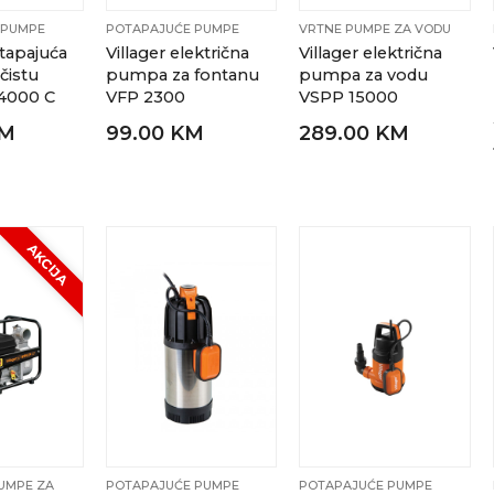
 PUMPE
POTAPAJUĆE PUMPE
VRTNE PUMPE ZA VODU
otapajuća
Villager električna
Villager električna
čistu
pumpa za fontanu
pumpa za vodu
4000 C
VFP 2300
VSPP 15000
KM
99.00 KM
289.00 KM
AKCIJA
UMPE ZA
POTAPAJUĆE PUMPE
POTAPAJUĆE PUMPE