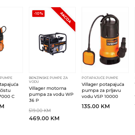
AKCIJA
-10%
 PUMPE
BENZINSKE PUMPE ZA
POTAPAJUĆE PUMPE
VODU
otapajuća
Villager potapajuća
Villager motorna
čistu
pumpa za prljavu
pumpa za vodu WP
7000 C
vodu VSP 10000
36 P
KM
135.00 KM
519.00 KM
469.00 KM