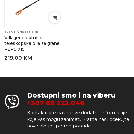
ELEKTRIČNE TESTERE
Villager električna
teleskopska pila za grane
VEPS 915
219.00 KM
Dostupni smo i na viberu
+387 66 222 040
Kontaktirajte nas za sve dodatne informacije
koje vas mogu zanimati. Pratite nas i očekujte
nove akcije i promo ponude.