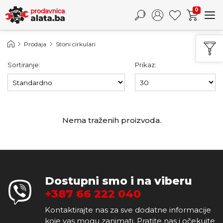
0
Prodaja
Stoni cirkulari
Sortiranje:
Prikaz:
Nema traženih proizvoda.
Dostupni smo i na viberu
+387 66 222 040
Kontaktirajte nas za sve dodatne informacije
koje vas mogu zanimati. Pratite nas i očekujte