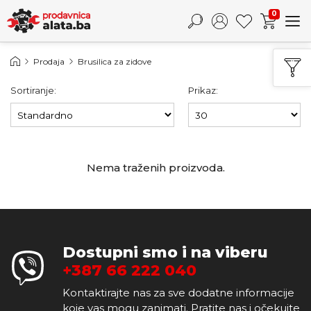
0
Prodaja
Brusilica za zidove
Sortiranje:
Prikaz:
Nema traženih proizvoda.
Dostupni smo i na viberu
+387 66 222 040
Kontaktirajte nas za sve dodatne informacije
koje vas mogu zanimati. Pratite nas i očekujte