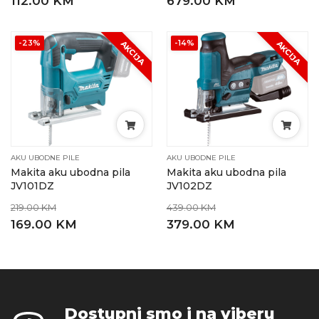
112.00 KM
679.00 KM
-23%
-14%
AKCIJA
AKCIJA
AKU UBODNE PILE
AKU UBODNE PILE
Makita aku ubodna pila
Makita aku ubodna pila
JV101DZ
JV102DZ
219.00 KM
439.00 KM
169.00 KM
379.00 KM
Dostupni smo i na viberu