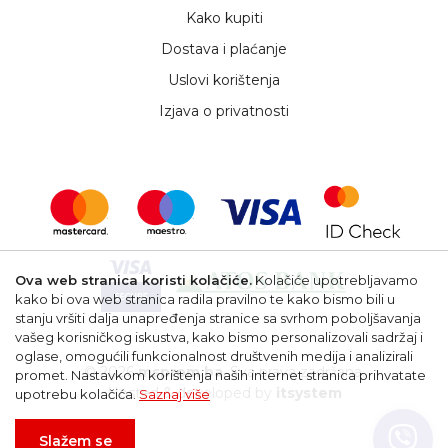
Kako kupiti
Dostava i plaćanje
Uslovi korištenja
Izjava o privatnosti
Ova web stranica koristi kolačiće.
Kolačiće upotrebljavamo
kako bi ova web stranica radila pravilno te kako bismo bili u
stanju vršiti dalja unapređenja stranice sa svrhom poboljšavanja
vašeg korisničkog iskustva, kako bismo personalizovali sadržaj i
oglase, omogućili funkcionalnost društvenih medija i analizirali
© 2026
msprom.ba
. Sva prava zadržana.
promet. Nastavkom korištenja naših internet stranica prihvatate
Hosted & developed by
itsystem
upotrebu kolačića.
Saznaj više
Slažem se