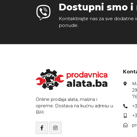
Dostupni smo i
Kontaktirajte nas za sve dodatne i
ponude.
Konta
Ma
29
76
Online prodaja alata, mašina i
opreme. Dostava na kućnu adresu u
+3
BiH.
+3
p