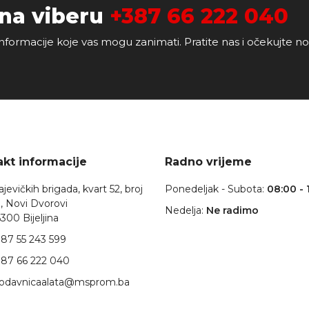
 na viberu
+387 66 222 040
nformacije koje vas mogu zanimati. Pratite nas i očekujte n
kt informacije
Radno vrijeme
jevičkih brigada, kvart 52, broj
Ponedeljak - Subota:
08:00 - 
, Novi Dvorovi
Nedelja:
Ne radimo
300 Bijeljina
87 55 243 599
87 66 222 040
rodavnicaalata@msprom.ba