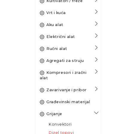
Kultivatori / freze
Vrt i kuća
Aku alat
Električni alat
Ručni alat
Agregati za struju
Kompresori i zračni
alat
Zavarivanje i pribor
Građevinski materijal
Grijanje
Konvektori
Dizel topovi