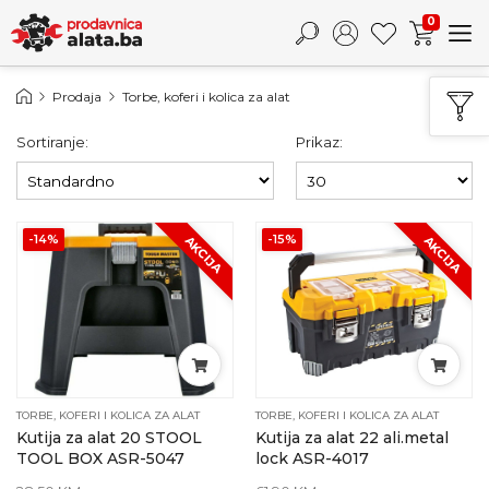
0
Prodaja
Torbe, koferi i kolica za alat
Sortiranje:
Prikaz:
-14%
-15%
AKCIJA
AKCIJA
TORBE, KOFERI I KOLICA ZA ALAT
TORBE, KOFERI I KOLICA ZA ALAT
Kutija za alat 20 STOOL
Kutija za alat 22 ali.metal
TOOL BOX ASR-5047
lock ASR-4017