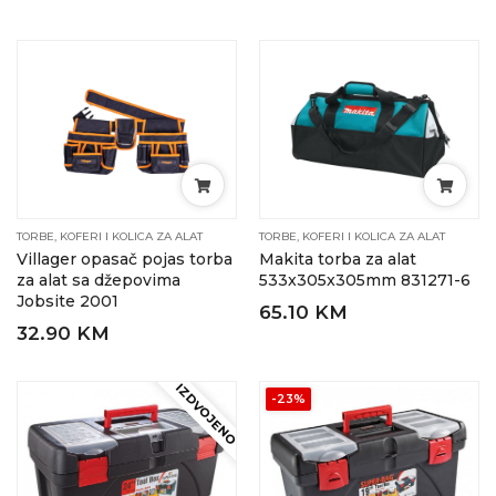
TORBE, KOFERI I KOLICA ZA ALAT
TORBE, KOFERI I KOLICA ZA ALAT
Villager opasač pojas torba
Makita torba za alat
za alat sa džepovima
533x305x305mm 831271-6
Jobsite 2001
65.10 KM
32.90 KM
IZDVOJENO
-23%