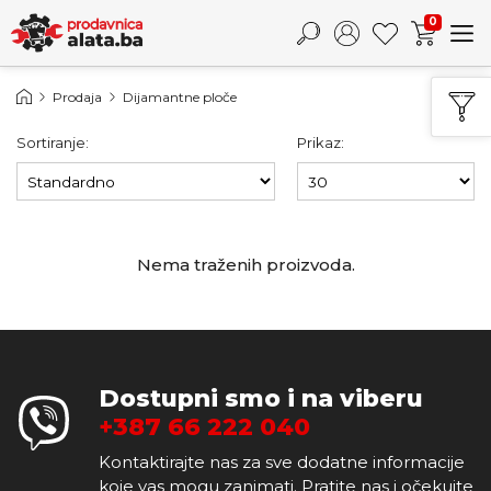
0
Prodaja
Dijamantne ploče
Sortiranje:
Prikaz:
Nema traženih proizvoda.
Dostupni smo i na viberu
+387 66 222 040
Kontaktirajte nas za sve dodatne informacije
koje vas mogu zanimati. Pratite nas i očekujte