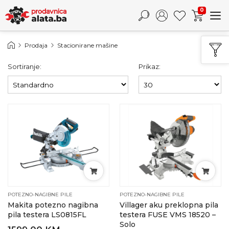
0
Prodaja
Stacionirane mašine
Sortiranje:
Prikaz:
POTEZNO-NAGIBNE PILE
POTEZNO-NAGIBNE PILE
Makita potezno nagibna
Villager aku preklopna pila
pila testera LS0815FL
testera FUSE VMS 18520 –
Solo