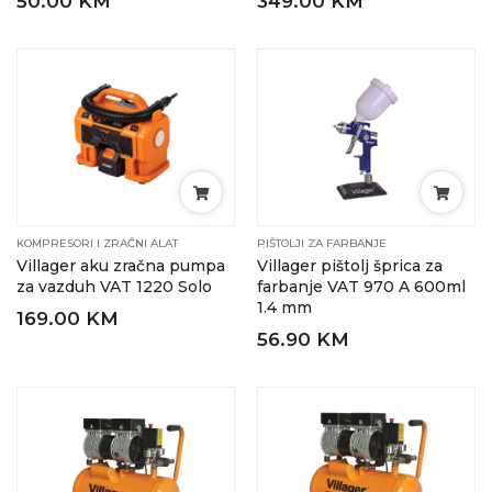
50.00 KM
349.00 KM
KOMPRESORI I ZRAČNI ALAT
PIŠTOLJI ZA FARBANJE
Villager aku zračna pumpa
Villager pištolj šprica za
za vazduh VAT 1220 Solo
farbanje VAT 970 A 600ml
1.4 mm
169.00 KM
56.90 KM