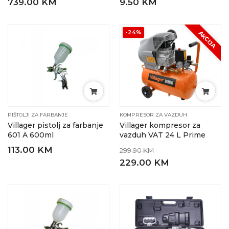
739.00 KM
9.50 KM
-24%
AKCIJA
PIŠTOLJI ZA FARBANJE
KOMPRESOR ZA VAZDUH
Villager pistolj za farbanje
Villager kompresor za
601 A 600ml
vazduh VAT 24 L Prime
113.00 KM
299.90 KM
229.00 KM