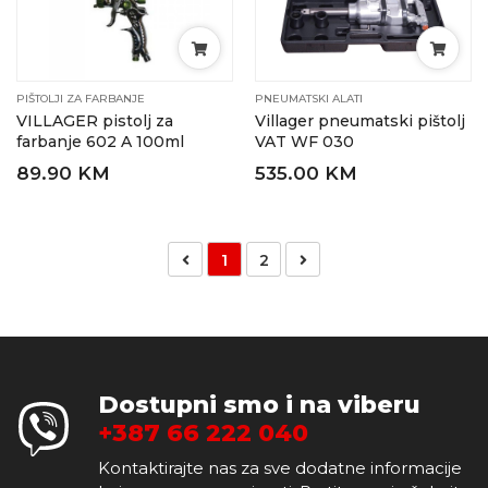
PIŠTOLJI ZA FARBANJE
PNEUMATSKI ALATI
VILLAGER pistolj za
Villager pneumatski pištolj
farbanje 602 A 100ml
VAT WF 030
89.90 KM
535.00 KM
1
2
Dostupni smo i na viberu
+387 66 222 040
Kontaktirajte nas za sve dodatne informacije