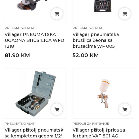
PNEUMATSKI ALATI
PNEUMATSKI ALATI
Villager PNEUMATSKA
Villager pneumatska
UGAONA BRUSILICA WFD
brusilica čeona sa
1218
brusačima WF 005
81.90 KM
52.00 KM
PNEUMATSKI ALATI
PIŠTOLJI ZA FARBANJE
Villager pištolj pneumatski
Villager pištolj šprica za
sa kompletom gedora 1/2″
farbanje VAT 801 AG