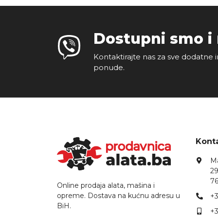
Dostupni smo i
Kontaktirajte nas za sve dodatne i
ponude.
Konta
Ma
29
76
Online prodaja alata, mašina i
opreme. Dostava na kućnu adresu u
+3
BiH.
+3