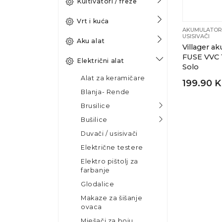
Kultivatori / freze
Vrt i kuća
AKUMULATOR
USISIVAČI
Aku alat
Villager ak
FUSE VVC 
Električni alat
Solo
Alat za keramičare
199.90 
Blanja- Rende
Brusilice
Bušilice
Duvači / usisivači
Električne testere
Elektro pištolj za
farbanje
Glodalice
Makaze za šišanje
ovaca
Mješači za boju