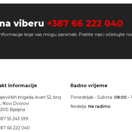
 na viberu
+387 66 222 040
nformacije koje vas mogu zanimati. Pratite nas i očekujte n
kt informacije
Radno vrijeme
jevičkih brigada, kvart 52, broj
Ponedeljak - Subota:
08:00 - 
, Novi Dvorovi
Nedelja:
Ne radimo
300 Bijeljina
87 55 243 599
87 66 222 040