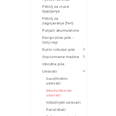
Pištolj za vruće
lijepljenje
Pištolj za
zagrijavanje (fen)
Punjači akumulatora
Recipročne pile -
lisičji rep
Ručni cirkulari pile
Stacionirane mašine
Ubodne pile
Usisivači
Suvo/mokro
usisivači
Akumulatorski
usisivači
Industrijski usisivači
Paročištači