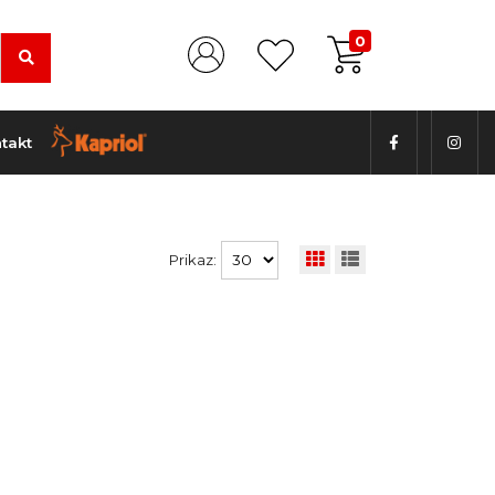
0
takt
Prikaz: