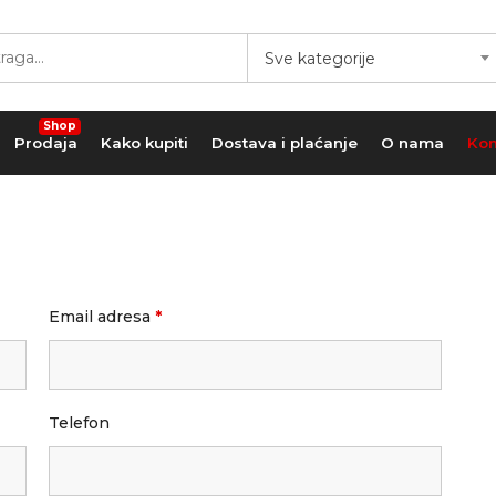
Sve kategorije
Shop
Prodaja
Kako kupiti
Dostava i plaćanje
O nama
Kon
Email adresa
*
Telefon