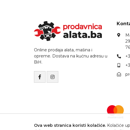
Konta
Ma
29
76
Online prodaja alata, mašina i
opreme. Dostava na kućnu adresu u
+3
BiH.
+3
p
Ova web stranica koristi kolačiće.
Kolačiće upo