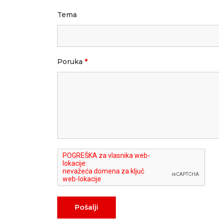
Tema
Poruka
*
Pošalji