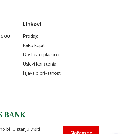
Linkovi
16:00
Prodaja
Kako kupiti
Dostava i plaćanje
Uslovi korištenja
Izjava o privatnosti
bili u stanju vršiti
Slažem se