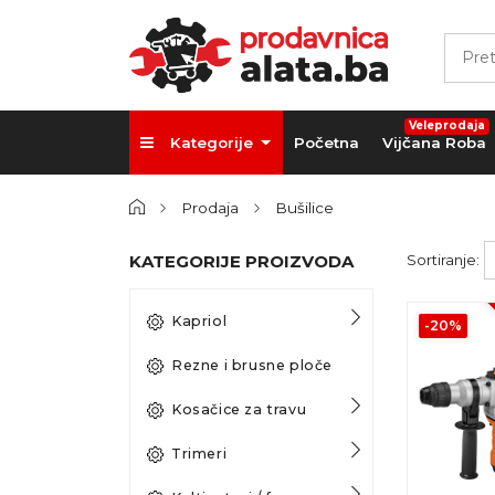
Veleprodaja
Kategorije
Početna
Vijčana Roba
Prodaja
Bušilice
KATEGORIJE PROIZVODA
Sortiranje:
Kapriol
-20%
Rezne i brusne ploče
Kosačice za travu
Trimeri