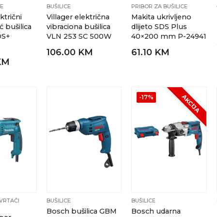
CE
BUŠILICE
PRIBOR ZA BUŠILICE
ktrični
Villager električna
Makita ukrivljeno
ć bušilica
vibraciona bušilica
dlijeto SDS Plus
DS+
VLN 253 SC 500W
40×200 mm P-24941
106.00 KM
61.10 KM
KM
AKCIJA
-17%
AVRTAČI
BUŠILICE
BUŠILICE
Bosch bušilica GBM
Bosch udarna