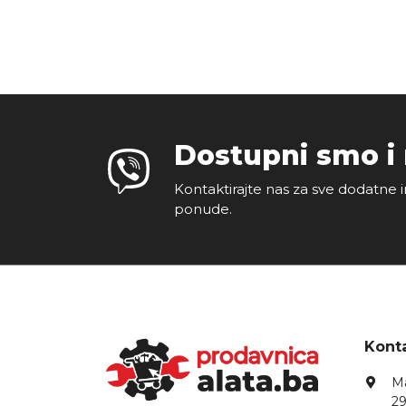
Dostupni smo i
Kontaktirajte nas za sve dodatne i
ponude.
Konta
Ma
29