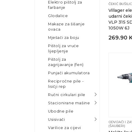
Elektro pištolj za
ČEKIĆ BUŠILI
farbanje
Villager ele
Glodalice
udarni čeki
VLP 315 S
Makaze za šišanje
1050W 6J
ovaca
269.90 
Mješači za boju
Pištolj za vruće
lijepljenje
Pištolj za
zagrijavanje (fen)
Punjači akumulatora
Recipročne pile -
lisičji rep
Ručni cirkulari pile
Stacionirane mašine
Ubodne pile
Usisivači
ODVIJAČI I Z
(ŠAUBERI)
Varilice za cijevi