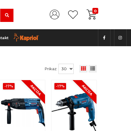
0
takt
Prikaz:
AKCIJA
AKCIJA
-17%
-17%