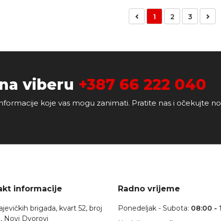
1
2
3
 na viberu
+387 66 222 040
nformacije koje vas mogu zanimati. Pratite nas i očekujte n
kt informacije
Radno vrijeme
jevičkih brigada, kvart 52, broj
Ponedeljak - Subota:
08:00 - 
, Novi Dvorovi