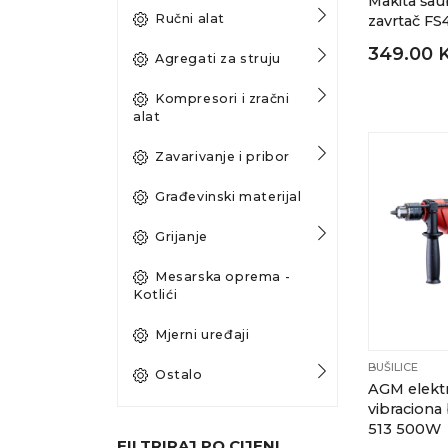
Makita šau
Ručni alat
zavrtač FS
349.00 
Agregati za struju
Kompresori i zračni
alat
Zavarivanje i pribor
Građevinski materijal
Grijanje
Mesarska oprema -
Kotlići
Mjerni uređaji
BUŠILICE
Ostalo
AGM elektr
vibraciona 
513 500W
FILTRIRAJ PO CIJENI