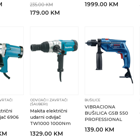
M
1999.00 KM
235.00 KM
179.00 KM
AVRTAČI
ODVIJAČI I ZAVRTAČI
BUŠILICE
(ŠAUBERI)
VIBRACIONA
trični
Makita električni
BUŠILICA GSB 550
ijač 6906
udarni odvijač
PROFESSIONAL
TW1000 1000Nm
139.00 KM
 KM
1329.00 KM