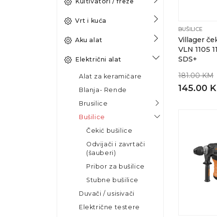
Kultivatori / freze
Vrt i kuća
BUŠILICE
Villager ček
Aku alat
VLN 1105 
SDS+
Električni alat
181.00 KM
Alat za keramičare
145.00 
Blanja- Rende
Brusilice
Bušilice
Čekić bušilice
Odvijači i zavrtači
(šauberi)
Pribor za bušilice
Stubne bušilice
Duvači / usisivači
Električne testere