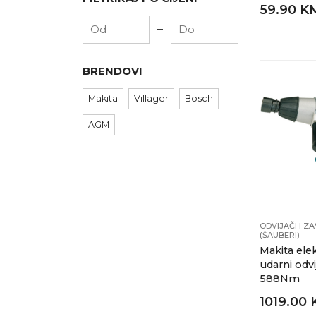
59.90 K
-
BRENDOVI
Makita
Villager
Bosch
AGM
ODVIJAČI I Z
(ŠAUBERI)
Makita elek
udarni odv
588Nm
1019.00