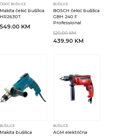
ČEKIĆ BUŠILICE
BUŠILICE
Makita čekić bušilica
BOSCH čekić bušilica
HR2630T
GBH 240 F
Professional
549.00 KM
520.00 KM
439.90 KM
BUŠILICE
BUŠILICE
Makita bušilica
AGM električna