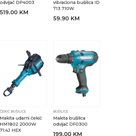
odvijač DP4003
vibraciona bušilica ID
713 710W
519.00 KM
59.90 KM
ČEKIĆ BUŠILICE
BUŠILICE
Makita udarni čekić
Makita bušilica
HM1802 2000W
odvijač DF0300
71.4J HEX
199.00 KM