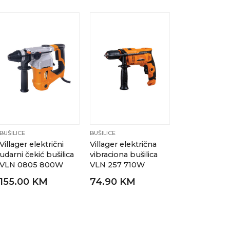
BUŠILICE
BUŠILICE
Villager električni
Villager električna
udarni čekić bušilica
vibraciona bušilica
VLN 0805 800W
VLN 257 710W
155.00 KM
74.90 KM