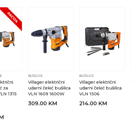
AKCIJA
CE
BUŠILICE
BUŠILICE
ktrični
Villager električni
Villager električni
ć za
udarni čekić bušilica
udarni čekić bušilica
VLN 1315
VLN 1609 1600W
VLN 1506
309.00 KM
214.00 KM
KM