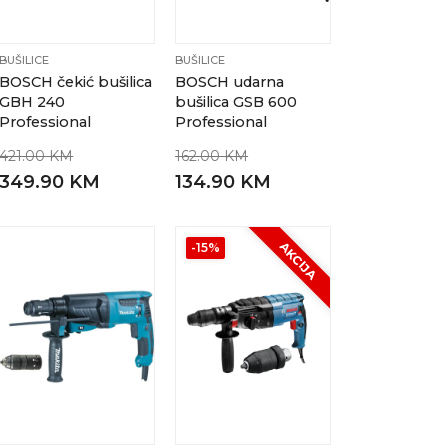
BUŠILICE
BUŠILICE
BOSCH čekić bušilica
BOSCH udarna
GBH 240
bušilica GSB 600
Professional
Professional
421.00 KM
162.00 KM
349.90 KM
134.90 KM
AKCIJA
-15%