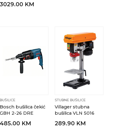
3029.00 KM
BUŠILICE
STUBNE BUŠILICE
Bosch bušilica čekić
Villager stubna
GBH 2-26 DRE
bušilica VLN 5016
485.00 KM
289.90 KM