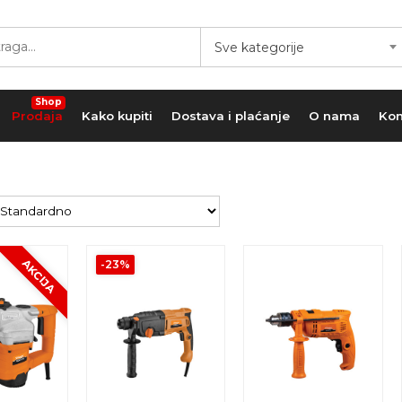
Sve kategorije
Shop
Prodaja
Kako kupiti
Dostava i plaćanje
O nama
Kon
AKCIJA
-23%