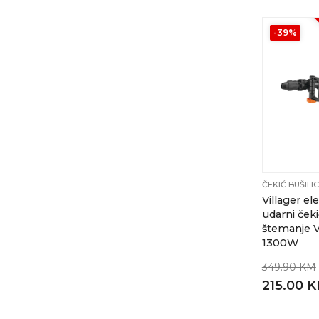
-39%
ČEKIĆ BUŠILI
Villager ele
udarni čeki
štemanje 
1300W
349.90 KM
215.00 