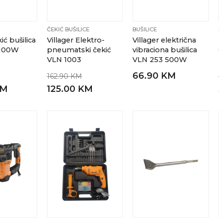
ČEKIĆ BUŠILICE
BUŠILICE
ić bušilica
Villager Elektro-
Villager električna
1100W
pneumatski čekić
vibraciona bušilica
VLN 1003
VLN 253 500W
66.90 KM
162.90 KM
KM
125.00 KM