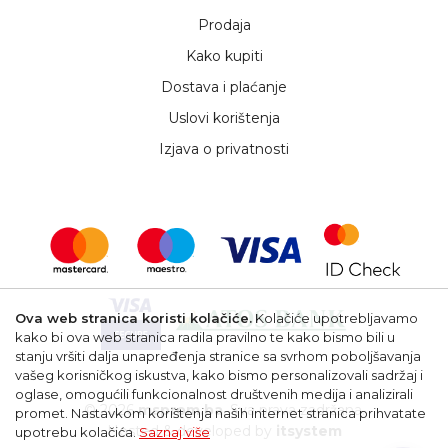
Prodaja
Kako kupiti
Dostava i plaćanje
Uslovi korištenja
Izjava o privatnosti
Ova web stranica koristi kolačiće.
Kolačiće upotrebljavamo
kako bi ova web stranica radila pravilno te kako bismo bili u
stanju vršiti dalja unapređenja stranice sa svrhom poboljšavanja
vašeg korisničkog iskustva, kako bismo personalizovali sadržaj i
oglase, omogućili funkcionalnost društvenih medija i analizirali
© 2026
msprom.ba
. Sva prava zadržana.
promet. Nastavkom korištenja naših internet stranica prihvatate
Hosted & developed by
itsystem
upotrebu kolačića.
Saznaj više