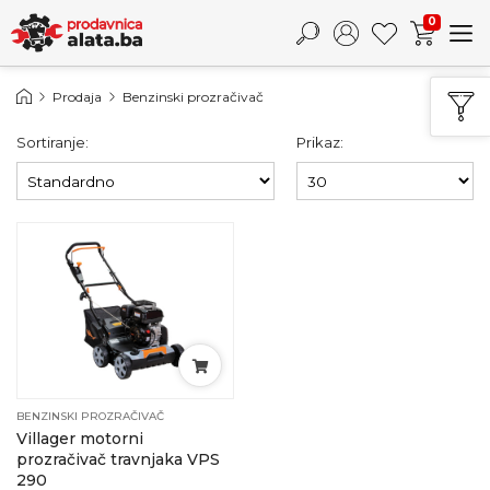
0
Prodaja
Benzinski prozračivač
Sortiranje:
Prikaz:
BENZINSKI PROZRAČIVAČ
Villager motorni
prozračivač travnjaka VPS
290