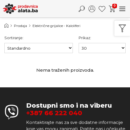
0
Prodaja
Električne grijalice - Kaloliferi
Sortiranje:
Prikaz:
Nema traženih proizvoda.
Dostupni smo i na viberu
+387 66 222 040
Kontaktirajte nas za sve dodatne informacije
koje vas mogu zanimati. Pratite nas i očekujte