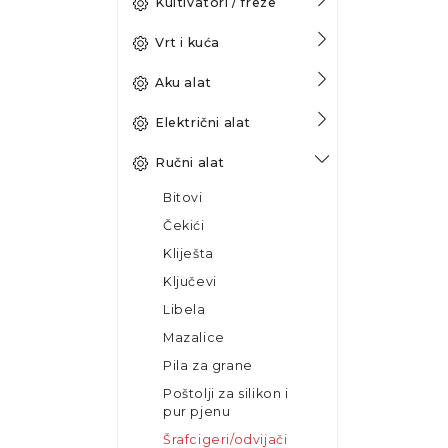
Kultivatori / freze
Vrt i kuća
Aku alat
Električni alat
Ručni alat
Bitovi
Čekići
Kliješta
Ključevi
Libela
Mazalice
Pila za grane
Poštolji za silikon i
pur pjenu
Šrafcigeri/odvijači