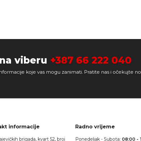
 na viberu
+387 66 222 040
nformacije koje vas mogu zanimati. Pratite nas i očekujte n
kt informacije
Radno vrijeme
jevičkih brigada, kvart 52, broj
Ponedeljak - Subota:
08:00 - 