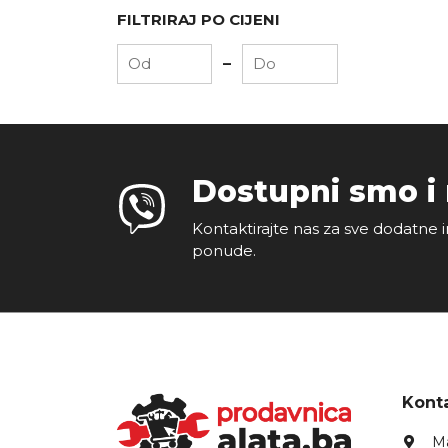
FILTRIRAJ PO CIJENI
-
Dostupni smo i
Kontaktirajte nas za sve dodatne i
ponude.
Konta
Ma