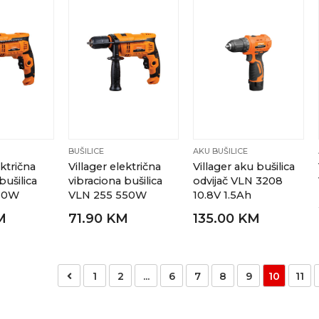
BUŠILICE
AKU BUŠILICE
ektrična
Villager električna
Villager aku bušilica
bušilica
vibraciona bušilica
odvijač VLN 3208
710W
VLN 255 550W
10.8V 1.5Ah
M
71.90 KM
135.00 KM
1
2
...
6
7
8
9
10
11