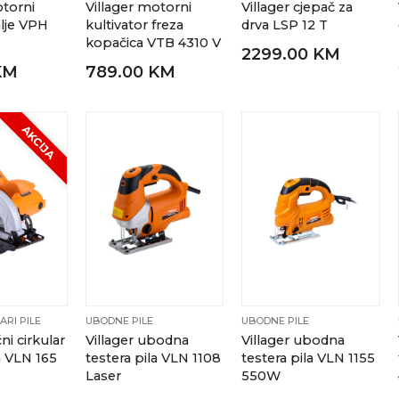
otorni
Villager motorni
Villager cjepač za
lje VPH
kultivator freza
drva LSP 12 T
kopačica VTB 4310 V
2299.00 KM
KM
789.00 KM
AKCIJA
ARI PILE
UBODNE PILE
UBODNE PILE
ni cirkular
Villager ubodna
Villager ubodna
a VLN 165
testera pila VLN 1108
testera pila VLN 1155
Laser
550W