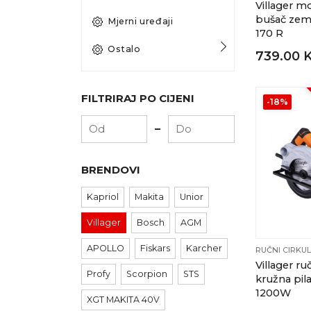
Villager m
bušač zem
Mjerni uređaji
170 R
Ostalo
739.00 
FILTRIRAJ PO CIJENI
-18%
-
BRENDOVI
Kapriol
Makita
Unior
Villager
Bosch
AGM
APOLLO
Fiskars
Karcher
RUČNI CIRKUL
Villager ruč
Profy
Scorpion
STS
kružna pil
1200W
XGT MAKITA 40V