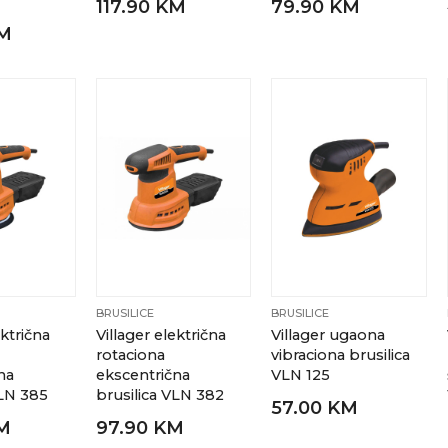
117.90 KM
79.90 KM
KM
BRUSILICE
BRUSILICE
ektrična
Villager električna
Villager ugaona
rotaciona
vibraciona brusilica
na
ekscentrična
VLN 125
VLN 385
brusilica VLN 382
57.00 KM
KM
97.90 KM