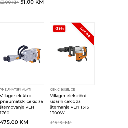
51.00 KM
63.00 KM
AKCIJA
-39%
PNEUMATSKI ALATI
ČEKIĆ BUŠILICE
Villager elektro-
Villager električni
pneumatski čekić za
udarni čekić za
štemovanje VLN
štemanje VLN 1315
1760
1300W
475.00 KM
349.90 KM