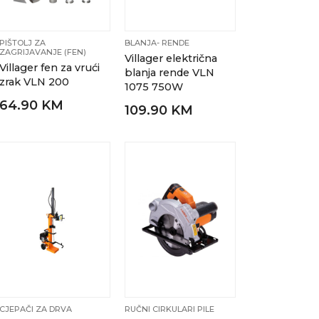
PIŠTOLJ ZA
BLANJA- RENDE
ZAGRIJAVANJE (FEN)
Villager električna
Villager fen za vrući
blanja rende VLN
zrak VLN 200
1075 750W
64.90 KM
109.90 KM
CJEPAČI ZA DRVA
RUČNI CIRKULARI PILE