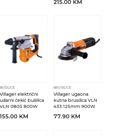
215.00 KM
BUŠILICE
BRUSILICE
Villager električni
Villager ugaona
udarni čekić bušilica
kutna brusilica VLN
VLN 0805 800W
433 125mm 900W
155.00 KM
77.90 KM