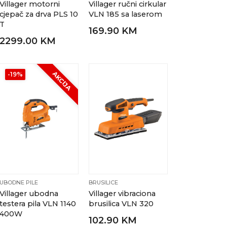
Villager motorni
Villager ručni cirkular
cjepač za drva PLS 10
VLN 185 sa laserom
T
169.90 KM
2299.00 KM
AKCIJA
-19%
UBODNE PILE
BRUSILICE
Villager ubodna
Villager vibraciona
testera pila VLN 1140
brusilica VLN 320
400W
102.90 KM