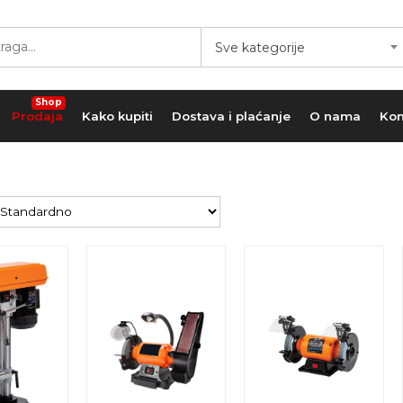
Sve kategorije
Shop
Prodaja
Kako kupiti
Dostava i plaćanje
O nama
Kon