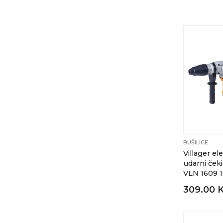
BUŠILICE
Villager ele
udarni čeki
VLN 1609 
309.00 