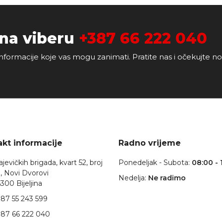
 na viberu
+387 66 222 040
nformacije koje vas mogu zanimati. Pratite nas i očekujte n
kt informacije
Radno vrijeme
jevičkih brigada, kvart 52, broj
Ponedeljak - Subota:
08:00 - 
, Novi Dvorovi
Nedelja:
Ne radimo
300 Bijeljina
87 55 243 599
87 66 222 040