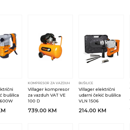
KOMPRESOR ZA VAZDUH
BUŠILICE
ktrični
Villager kompresor
Villager električni
ć bušilica
za vazduh VAT VE
udarni čekić bušilica
1600W
100 D
VLN 1506
KM
739.00 KM
214.00 KM