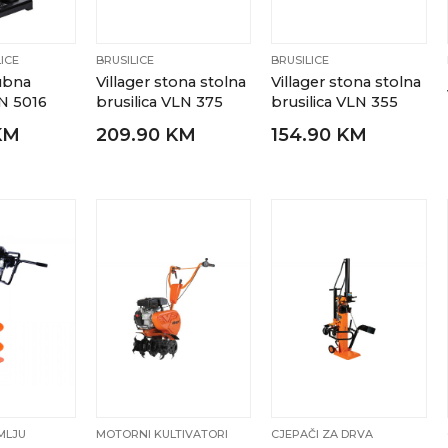
ICE
BRUSILICE
BRUSILICE
tubna
Villager stona stolna
Villager stona stolna
LN 5016
brusilica VLN 375
brusilica VLN 355
KM
209.90 KM
154.90 KM
MLJU
MOTORNI KULTIVATORI
CJEPAČI ZA DRVA