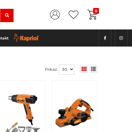
0
takt
Prikaz: