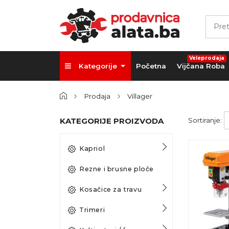
Veleprodaja
Kategorije
Početna
Vijčana Roba
Prodaja
Villager
KATEGORIJE PROIZVODA
Sortiranje:
Kapriol
Rezne i brusne ploče
Kosačice za travu
Trimeri