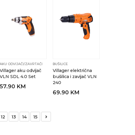
AKU ODVIJAČI/ZAVRTAČI
BUŠILICE
Villager aku odvijač
Villager električna
VLN SDL 4.0 Set
bušilica i zavijač VLN
240
57.90 KM
69.90 KM
12
13
14
15