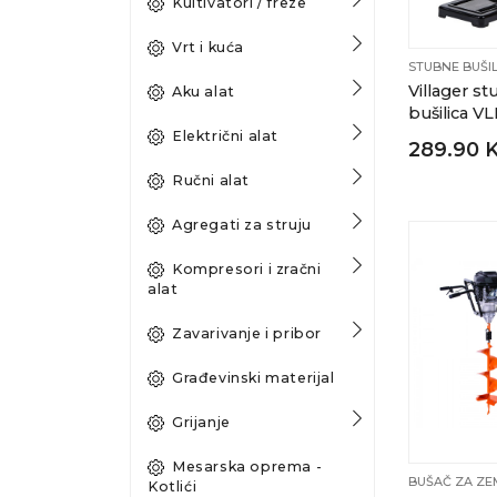
Kultivatori / freze
Vrt i kuća
STUBNE BUŠIL
Villager s
Aku alat
bušilica V
Električni alat
289.90 
Ručni alat
Agregati za struju
Kompresori i zračni
alat
Zavarivanje i pribor
Građevinski materijal
Grijanje
Mesarska oprema -
BUŠAČ ZA ZE
Kotlići