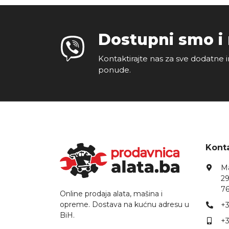
Dostupni smo i
Kontaktirajte nas za sve dodatne i
ponude.
Konta
Ma
29
76
Online prodaja alata, mašina i
opreme. Dostava na kućnu adresu u
+3
BiH.
+3