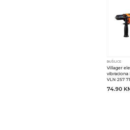
BUŠILICE
Villager el
vibraciona 
VLN 257 
74.90 K