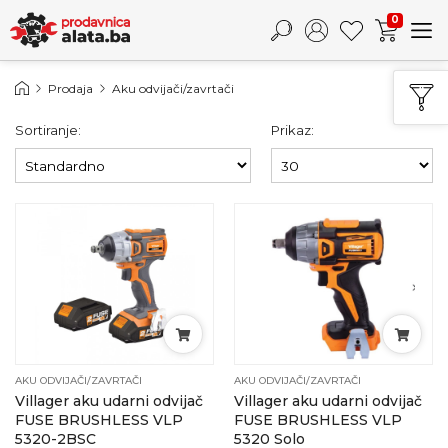
0
Prodaja
Aku odvijači/zavrtači
Sortiranje:
Prikaz:
AKU ODVIJAČI/ZAVRTAČI
AKU ODVIJAČI/ZAVRTAČI
Villager aku udarni odvijač
Villager aku udarni odvijač
FUSE BRUSHLESS VLP
FUSE BRUSHLESS VLP
5320-2BSC
5320 Solo