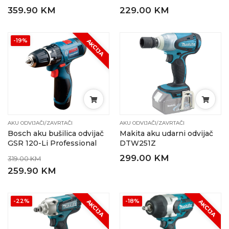
359.90 KM
229.00 KM
-19%
AKCIJA
AKU ODVIJAČI/ZAVRTAČI
AKU ODVIJAČI/ZAVRTAČI
Bosch aku bušilica odvijač
Makita aku udarni odvijač
GSR 120-Li Professional
DTW251Z
299.00 KM
319.00 KM
259.90 KM
-22%
-18%
AKCIJA
AKCIJA