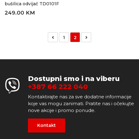
bušilica odvijač TD0101F
249.00 KM
1
2
Dostupni smo i na viberu
+387 66 222 040
Kontaktirajte nas za sve dodatne informacije
koje vas mogu zanimati. Pratite nas i očekujte
nove akcije i promo ponude.
Kontakt